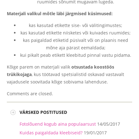
ruumides sõnumit mugavam lugeda.
Materjali valikul mõtle läbi järgmised küsimused:
kas kasutad etikette sise- või välitingimustes;
kas kasutad etikette niisketes või kuivades ruumides;
kas paigaldad etiketid püsivalt või on plaanis need
mõne aja pärast eemaldada;
kui pikalt peab etikett kleebitud pinnal vastu pidama.
Kõige parem on materjali valik
otsustada koostöös
trükikojaga
, kus töötavad spetsialistid oskavad vastavalt
vajadusele soovitada kõige sobivama lahenduse.
Comments are closed.
VÄRSKED POSTITUSED
Fotolõuend kogub aina populaarsust
14/05/2017
Kuidas paigaldada kleebiseid?
19/01/2017