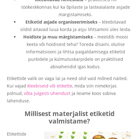
töökeskkonnas kui ka õpilaste ja lasteaialaste asjade
märgistamiseks.
Etiketid asjade organiseerimiseks
– kleebitavad
sildid aitavad luua korda ja asju lihtsamini üles leida.
Hoidiste ja muu märgistamiseks
– meeldib moosi
keeta või hoidiseid teha? Toreda disaini, olulise
informatsiooni ja lihtsa paigaldamisega etiketid
purkidele ja külmutuskarpidele on praktilised
abivahendid igas kodus.
Etikettide valik on väga lai ja need olid vaid mõned näited.
Kui vajad
kleebiseid või etikette
, mida siin nimekirjas
polnud,
võta julgesti ühendust
ja leiame koos sobiva
lahenduse.
Millisest materjalist etiketid
valmistame?
Etikettide