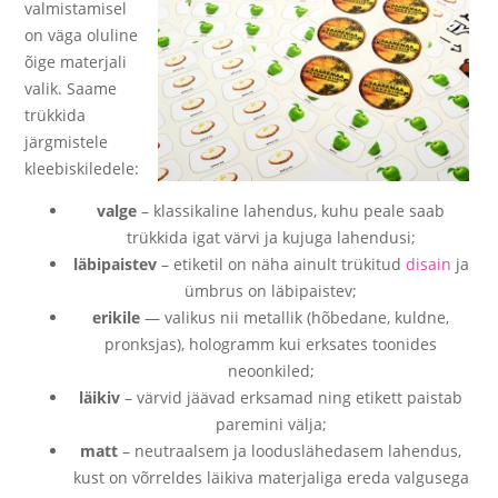
valmistamisel
on väga oluline
õige materjali
valik. Saame
trükkida
järgmistele
kleebiskiledele:
valge
– klassikaline lahendus, kuhu peale saab
trükkida igat värvi ja kujuga lahendusi;
läbipaistev
– etiketil on näha ainult trükitud
disain
ja
ümbrus on läbipaistev;
erikile
— valikus nii metallik (hõbedane, kuldne,
pronksjas), hologramm kui erksates toonides
neoonkiled;
läikiv
– värvid jäävad erksamad ning etikett paistab
paremini välja;
matt
– neutraalsem ja looduslähedasem lahendus,
kust on võrreldes läikiva materjaliga ereda valgusega