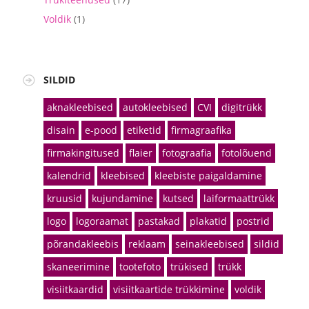
Voldik
(1)
SILDID
aknakleebised
autokleebised
CVI
digitrükk
disain
e-pood
etiketid
firmagraafika
firmakingitused
flaier
fotograafia
fotolõuend
kalendrid
kleebised
kleebiste paigaldamine
kruusid
kujundamine
kutsed
laiformaattrükk
logo
logoraamat
pastakad
plakatid
postrid
põrandakleebis
reklaam
seinakleebised
sildid
skaneerimine
tootefoto
trükised
trükk
visiitkaardid
visiitkaartide trükkimine
voldik