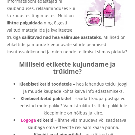
informatsiooni edastajad nii
kaubanduses, reklaaminduses kui
ka kodustes tingimustes. Neid on
lihtne paigaldada
ning õigesti
valitud materjalide ja kvaliteetse
trükiga
säilitavad nad hea välimuse aastateks
. Millised on
etikettide ja muude kleebitavate siltide peamised
kasutusvaldkonnad ja mida nende tellimisel silmas pidada?
Milliseid etikette kujundame ja
trükime?
Kleebisetiketid toodetele
– hea lahendus toidu, joogi
ja muude kaupade kohta käiva info edastamiseks.
Kleebisetiketid pakkidel
– saadad kaupa postiga või
edastad muid pakke? Valmistrükitud siltide pakkidele
kleepimine on hõlbus ja kiire.
Logoga
etiketid
– lihtne viis müüdava või saadetava
kaubaga oma ettevõtte reklaam kaasa panna.
Kleebitavad nimesildid
– praktilised nii