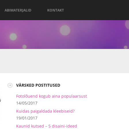
ABIMATERJALID
KONTAKT
VÄRSKED POSTITUSED
Fotolõuend kogub aina populaarsust
14/05/2017
Kuidas paigaldada kleebiseid?
19/01/2017
Kaunid kutsed – 5 disaini-ideed