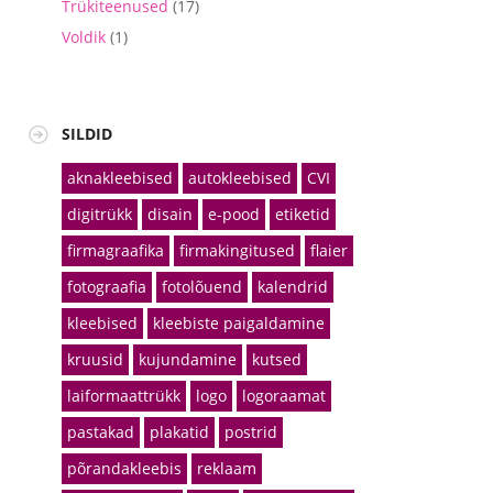
Trükiteenused
(17)
Voldik
(1)
SILDID
aknakleebised
autokleebised
CVI
digitrükk
disain
e-pood
etiketid
firmagraafika
firmakingitused
flaier
fotograafia
fotolõuend
kalendrid
kleebised
kleebiste paigaldamine
kruusid
kujundamine
kutsed
laiformaattrükk
logo
logoraamat
pastakad
plakatid
postrid
põrandakleebis
reklaam