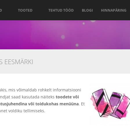
D
TOOTED
TEHTUD TÖÖD
BLOGI
HINNAPÄRING
S EESMÄRKI
kis, mis võimaldab rohkelt informatsiooni
andjat saad kasutada näiteks
toodete või
sutusjuhendina või toidukohas menüüna
. Et
et voldiku tellimiseks.