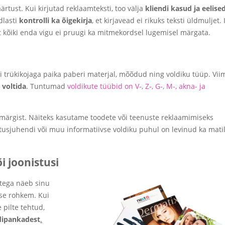
ärtust. Kui kirjutad reklaamteksti, too välja
kliendi kasud ja eelise
dlasti
kontrolli ka õigekirja
, et kirjavead ei rikuks teksti üldmuljet.
est kõiki enda vigu ei pruugi ka mitmekordsel lugemisel märgata.
r
 trükikojaga paika paberi materjal, mõõdud ning voldiku tüüp. Vii
 voltida
. Tuntumad
voldikute tüübid on V‑, Z‑, G‑, M‑, akna- ja
smärgist. Näiteks kasutame toodete või teenuste reklaamimiseks
sutusjuhendi või muu informatiivse voldiku puhul on levinud ka mati
i joonistusi
stega näeb sinu
kse rohkem. Kui
 pilte tehtud,
ldipankadest
.