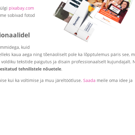
külgi
pixabay.com
ame sobivad fotod
ionaalidel
ammidega, kuid
eks kaua aega ning tõenäoliselt pole ka lõpptulemus päris see, m
 voldiku tekstide paigutus ja disain professionaalselt kujundajalt. N
esitatud tehnilistele nõuetele
.
mise kui ka voltimise ja muu järeltöötluse.
Saada
meile oma idee ja