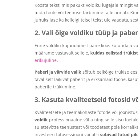
Koosta tekst, mis pakuks voldiku lugejale mingit vä
mida toote või teenuse tarbimine talle annab. Kin
juhuks lase ka kellelgi teisel tekst üle vaadata, s
2. Vali õige voldiku tüüp ja pabe
Enne voldiku kujundamist pane koos kujundaja või
määrame vastavalt sellele,
kuidas eelistad trükist
erikujuline
.
Paberi ja värvide valik
sõltub eelkõige trükise ee
tavaliselt läikivat paberit ja erksamaid toone, ka
paberile trükkimine.
3. Kasuta kvaliteetseid fotosid võ
Kvaliteetsete ja teemakohaste fotode või joonistu
voldik
professionaalne välja ning selle sisu loeta
su ettevõtte teenustest või toodetest pole korralike
investeeri fotosessiooni või otsi
sobivad fotod pi