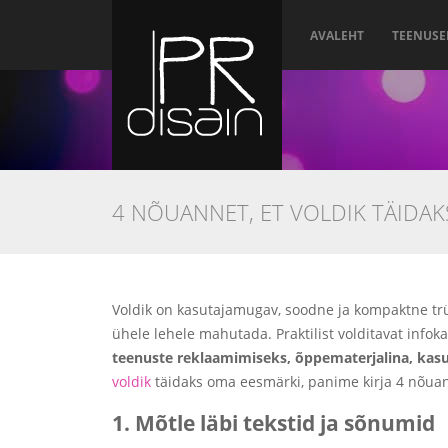
AVALEHT
TEENUSE
4 NÕUANNET, ET VOLDIK TÄIDAK
Voldik on kasutajamugav, soodne ja kompaktne trü
ühele lehele mahutada. Praktilist volditavat infok
teenuste reklaamimiseks, õppematerjalina, ka
voldik
täidaks oma eesmärki, panime kirja 4 nõuann
1. Mõtle läbi tekstid ja sõnumid