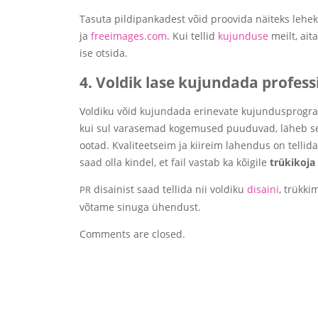
Tasuta pildipankadest võid proovida näiteks lehe
ja
freeimages.com
. Kui tellid
kujunduse
meilt, ait
ise otsida.
4. Voldik lase kujundada profess
Voldiku võid kujundada erinevate kujundusprogr
kui sul varasemad kogemused puuduvad, läheb sell
ootad. Kvaliteetseim ja kiireim lahendus on tellida
saad olla kindel, et fail vastab ka kõigile
trükikoja 
disainist saad tellida nii voldiku
disaini
, trükki
PR
võtame sinuga ühendust.
Comments are closed.