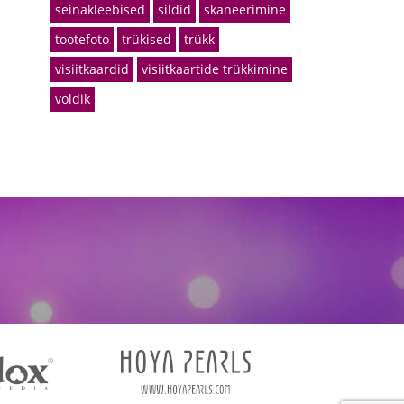
seinakleebised
sildid
skaneerimine
tootefoto
trükised
trükk
visiitkaardid
visiitkaartide trükkimine
voldik